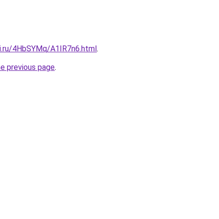
tki.ru/4HbSYMq/A1IR7n6.html
.
he previous page
.