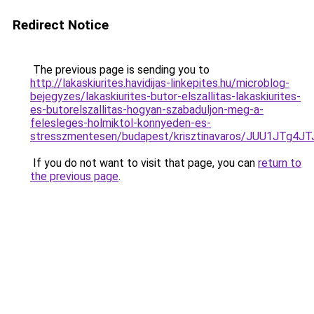
Redirect Notice
The previous page is sending you to
http://lakaskiurites.havidijas-linkepites.hu/microblog-
bejegyzes/lakaskiurites-butor-elszallitas-lakaskiurites-
es-butorelszallitas-hogyan-szabaduljon-meg-a-
felesleges-holmiktol-konnyeden-es-
stresszmentesen/budapest/krisztinavaros/JUU1JT
If you do not want to visit that page, you can
return to
the previous page
.