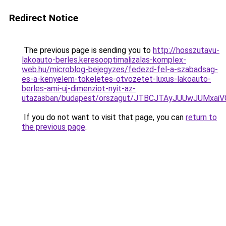
Redirect Notice
The previous page is sending you to
http://hosszutavu-
lakoauto-berles.keresooptimalizalas-komplex-
web.hu/microblog-bejegyzes/fedezd-fel-a-szabadsag-
es-a-kenyelem-tokeletes-otvozetet-luxus-lakoauto-
berles-ami-uj-dimenziot-nyit-az-
utazasban/budapest/orszagut/JTBCJTAyJUUwJUMx
If you do not want to visit that page, you can
return to
the previous page
.